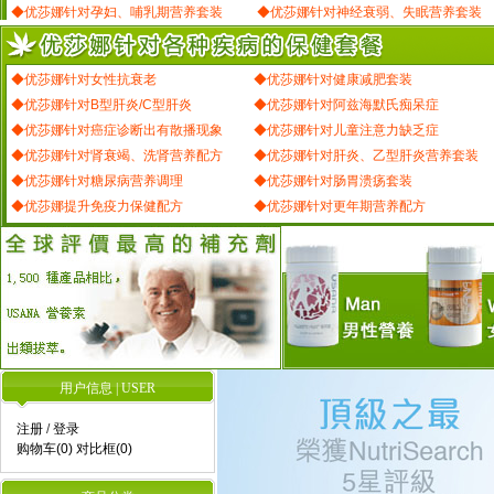
◆优莎娜针对孕妇、哺乳期营养套装
◆优莎娜针对神经衰弱、失眠营养套装
◆优莎娜针对女性抗衰老
◆优莎娜针对健康减肥套装
◆优莎娜针对B型肝炎/C型肝炎
◆优莎娜针对阿兹海默氏痴呆症
◆优莎娜针对癌症诊断出有散播现象
◆优莎娜针对儿童注意力缺乏症
◆优莎娜针对肾衰竭、洗肾营养配方
◆优莎娜针对肝炎、乙型肝炎营养套装
◆优莎娜针对糖尿病营养调理
◆优莎娜针对肠胃溃疡套装
◆优莎娜提升免疫力保健配方
◆优莎娜针对更年期营养配方
用户信息 | USER
注册
/
登录
购物车(0)
对比框(0)