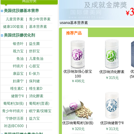
商品分类
美国优莎娜基本营养
儿童营养素
|
青少年营养素
usana基本营养素
健康100套装
|
基本营养素
推荐产品
美国优莎娜优化剂
银杏叶
|
益生菌
视力宝
|
舒肝宝
鱼油
|
儿童鱼油
钙镁片
|
心脏宝
优莎纳加强心脏宝
优
优莎纳消化酵素
康蒜宝
|
E-保力
100
(
￥315元
妇康宁
|
保列健
￥496元
维生素C
|
维生素D
健骼宁II
|
消化酵素
葡萄籽(加强)
|
葡萄籽(普通)
青少年钙镁片
|
眠宁素/安睡宝
宁静舒活茶
|
益力宝
优莎纳葡萄籽(加强)
优莎纳健骼宁II
补适得C600
|
￥320元
￥313元