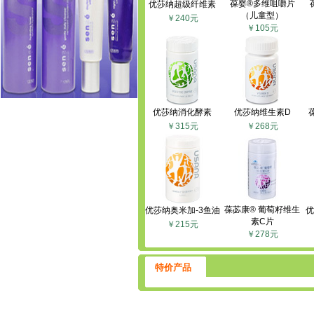
葆婴®多维咀嚼片
优莎纳超级纤维素
（儿童型）
￥240元
￥105元
优莎纳消化酵素
优莎纳维生素D
￥315元
￥268元
葆苾康® 葡萄籽维生
优莎纳奥米加-3鱼油
优
素C片
￥215元
￥278元
特价产品