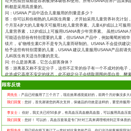
论天然或合成都是容易被身体吸收和使用。所有USANA营养产品采购
料都是采用高质量的。
问：USANA 产品中适合儿童服用的剂量是多少？
答：你可以和你相熟的儿科医生商量，才开始采用儿童营养补充计划，
个月至4岁大的儿童每天可服用1粒儿童营养素。儿童4岁或以上可服用
儿童营养素，12岁或以上可服用USANA青少年营养素。 虽然USANA 
可能适合部份有特别需要的儿童，但USANA 产品中，例如葡萄籽精华
镁片， 矿物维生素C并不是专为儿童而研制的。USANA 不会提供建议
给予这些有特别需要的儿童，USANA 建议儿童服用USANA产品前请
儿科医生有关适当剂量的意见。
问: 什么是游离基，它怎么损害身体？
答：游离基又称不安定分子，这些不正常的份子有一个不成对的电子
此造成它高度不安定的状态，此不稳定分子会猎取周围的蛋白质、酵
脂肪，因此破坏了人体的化学平衡。因为每当此种游离基侵夺健康分
顾客反馈
电子时，就会影响周围的细胞，造成一连串的连锁反应。这些化学作
果会破坏身体细胞，影响正常的生理作用。游离基能造成暂时性的破
周先生
：产品已经服用了三个月了，现在效果感觉挺好的，前两个月好像没多大
它能破坏核酸、蛋白质、胺基酸、碳水化合物、脂肪及结缔组织分子
我们回复：
您好，首先谢谢您的再次支持，保健品的功效是这样的，要坚持服用
此种破坏的结果会影响细胞的正常运作，新陈代谢的进行以及遗传基
表达，还会制造出许多突变的细胞，进而导致癌症的产生。
李女士
： 你好，我丈夫已经50多岁，有高血压高血糖高血脂，可以服用高血压
问：什么是抗氧化剂？
我们回复：
您好！ 可以的，高血压套装是专门针对三高来调理维持到正常体质
答：抗氧化剂是一种分子，可以安全地和不稳定的游离基产生作用，
身不会被破坏或变得容易产生化学反应。 抗氧化剂可以有效地缓和游
欧阳先生
：我已经在线下单订了一套针对抗衰老的产品，你们这边的客服跟我沟