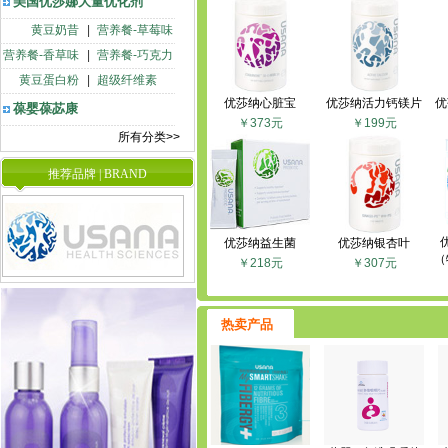
美国优莎娜大量优化剂
黄豆奶昔
|
营养餐-草莓味
营养餐-香草味
|
营养餐-巧克力
黄豆蛋白粉
|
超级纤维素
优莎纳心脏宝
优莎纳活力钙镁片
优
葆婴葆苾康
￥373元
￥199元
所有分类>>
推荐品牌 | BRAND
优莎纳益生菌
优莎纳银杏叶
（
￥218元
￥307元
热卖产品