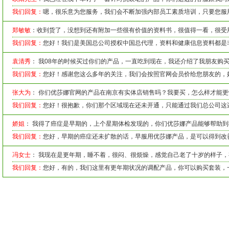
和中止连锁性细胞氧化破坏。抗氧化剂，例如维他命C， 维他命E，谷
我们回复：
嗯，很乐意为您服务，我们会不断加强内部员工素质培训，只要您服
肰 ，甲种脂肪酸和辅酶 Q10会一起产生作用，帮助更新及助长其它抗
剂的效能。人体本身可以自行制造一些抗氧化剂，但其它抗氧化剂 ，
郑敏敏
：收到货了，没想到还有附加一些很有价值的资料书，很值得一看，很受
维他命C，胡萝卜素和维他命E，则需要从饮食中摄取。服用营养补充
我们回复：
您好！我们是美国总公司授权中国总代理，资料和健康信息资料都是
一种可以帮助摄取适量抗氧化剂来保护身体健康的有效方法。
问：USANA 营养产品为什么比其它营养公司产品为佳？
袁清秀
： 我08年的时候买过你们的产品，一直吃到现在，我还介绍了我朋友购
答：USANA 营养补充品可提供三个比其它产品较佳的基本好处。
我们回复：
您好！感谢您这么多年的关注，我们会按照官网会员价给您朋友的，
一，USANA产品配方是根据人体细胞营养研究而制定。产品配方的设
张大为
： 你们优莎娜官网的产品在南京有实体店销售吗？我要买，怎么样才能
再配合健康饮食，定能提供全面所需营养素，从而达致理想健康状况
需营养素在适量均衡的剂量，高生物利用率和安全标准下,才能达到USA
我们回复：
您好！很抱歉，你们那个区域现在还未开通，只能通过我们总公司这边订购
产品效能的要求。
娇姐
： 我得了癌症是早期的，上个星期体检发现的，你们优莎娜产品能够帮助
例如USANA创新产品"基本营养素", "葡萄籽精华"及"钙镁片"。 "基本
素"包括"超级抗氧化剂"和"多种矿物质"，提供身体所需全面均衡抗氧
我们回复：
您好，早期的癌症还未扩散的话，早服用优莎娜产品，是可以得到改
维他命和矿物质。"葡萄籽精华"是USANA的一种强效抗氧化剂，产品
冯女士
： 我现在是更年期，睡不着，很闷、很烦燥，感觉自己老了十岁的样子
葡萄籽中的前花色素和维他命C(由USANA矿物维生素C所提供)。研究
我们回复：
您好，有的，我们这里有更年期状况的调配产品，你可以购买套装，一个
前花色素和维他命C有互相协同作用，比只服用两者其中一种抗氧化剂
提供有效的抗氧化效能。
"钙镁片"，是另一USANA优良产品。"钙镁片"不仅提供钙、镁这两种
质，它同时提供维他命D，硼和硅，这些营养素都是对健康骨胳生长和
重新朔造十分重要。USANA 产品主要的好处就是，所有产品都是采用
的科学根据而设定的营养补充品。 二、USANA产品采用优质的原材料