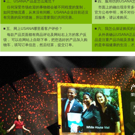
■
三、USANA产品是怎么规范？
■
四、服用仿的USANA
任何深受市场欢迎的事物都会被不同程度的复制，
市面上的确出现非常多低
如同货物流通，从来没有间断。USANA企业目前还没
官方公布申明，将不对任
有完善的应对措施，所以需要我们共同完善。
后服务，请认准购买。
■
五、网上USANA哪里看客户评价？
■
六、我怎么保证购买的
每款产品页面都有商品评论及网站右上方的客户反
从外表确认USANA正
馈， 可以在网站上自助下单，把您选好的产品加入购
品是注重产品功能及质量
物车，填写订单信息，然后结算，提交订单。
的是幸福健康的生活，才