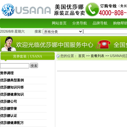
网站首页
分类导航
品牌导航
购物帮
2026/8/8 星期六
搜索
您的位置：
首页
>>
套餐列表
>> USANA
营养套装｜USANA
营养调理
优莎娜典型案例
优莎娜知识问答
优莎娜健康知识
优莎娜公司
优莎娜荣誉
优莎娜认证
优莎娜健康配方