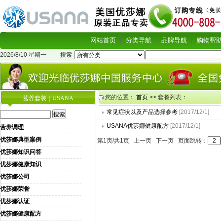
网站首页
分类导航
品牌导航
购物帮
2026/8/10 星期一
搜索
您的位置：
首页
>> 套餐列表：
营养套装｜USANA
常见症状以及产品选择参考
[2017/12/1]
USANA优莎娜健康配方
[2017/12/1]
营养调理
优莎娜典型案例
第1页/共1页 上一页 下一页 页面跳转：
优莎娜知识问答
优莎娜健康知识
优莎娜公司
优莎娜荣誉
优莎娜认证
优莎娜健康配方