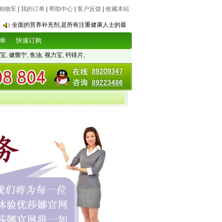
购物车
|
我的订单
|
帮助中心
|
客户反馈
|
收藏本站
全面的营养补充剂,是所有注重健康人士的最
单
快速订购
宝
,
健骼宁
,
鱼油
,
视力宝
,
钙镁片
,