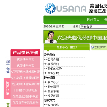
网站首页
2026/8/6 星期四
搜索
您的位置
帮助中心 | HELP
关于我们
优莎娜四件套
>> 公司介绍
>> 联系我们
优莎娜八件套
>> 我们的优势
优莎娜稻米纤维磨砂膏
>> 企业招聘
购物指南
优莎娜柔润补湿洁面乳
>> 会员积分
优莎娜柔润补湿爽肤水
>> 购物流程
日间修护抗晒乳液
>> 售后承诺
>> 常见问题
优莎娜柔润修护晚霜
付款方式
优莎娜完美活肌精华
>> 银行转账