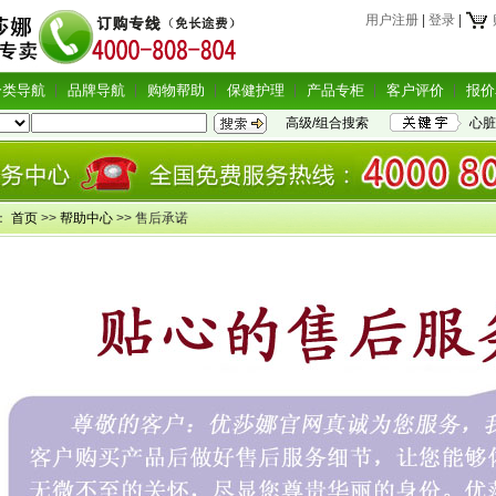
用户注册
|
登录
|
分类导航
品牌导航
购物帮助
保健护理
产品专柜
客户评价
报价
高级/组合搜索
心脏
：
首页
>>
帮助中心
>> 售后承诺