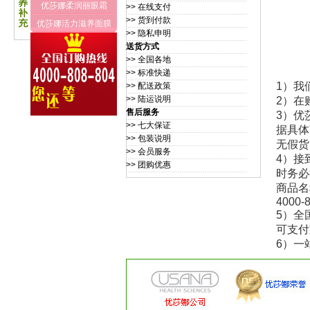
优莎娜柔润丽眼霜
>> 在线支付
>> 货到付款
优莎娜活力滋养面膜
>> 隐私申明
送货方式
>> 全国各地
>> 标准快递
1）我
>> 配送政策
>> 陆运说明
2）在
售后服务
3）优
>> 七大保证
据具体
>> 包装说明
无假货
>> 会员服务
4）接
>> 团购优惠
时务必
商品名
4000-
5）全
可支付
6）一