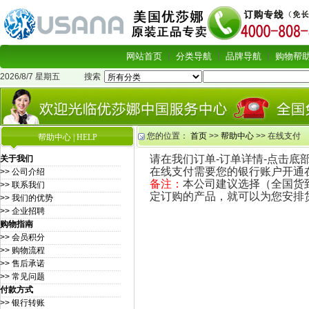
网站首页
分类导航
品牌导航
购物帮
2026/8/7 星期五
搜索
您的位置：
首页
>>
帮助中心
>> 在线支付
帮助中心 | HELP
请在我们订单-订单详情-点击底
关于我们
在线支付需要您的银行账户开通
>> 公司介绍
备注：
本公司建议选择（全国货
>> 联系我们
定订购的产品，就可以为您安排
>> 我们的优势
>> 企业招聘
购物指南
>> 会员积分
>> 购物流程
>> 售后承诺
>> 常见问题
付款方式
>> 银行转账