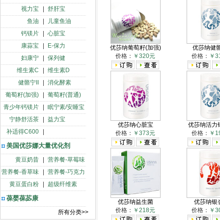
视力宝
|
舒肝宝
鱼油
|
儿童鱼油
钙镁片
|
心脏宝
康蒜宝
|
E-保力
优莎纳葡萄籽(加强)
优莎纳健骼
价格：
￥320元
价格：
￥3
妇康宁
|
保列健
维生素C
|
维生素D
健骼宁II
|
消化酵素
葡萄籽(加强)
|
葡萄籽(普通)
青少年钙镁片
|
眠宁素/安睡宝
宁静舒活茶
|
益力宝
优莎纳心脏宝
优莎纳活力
补适得C600
|
价格：
￥373元
价格：
￥1
美国优莎娜大量优化剂
黄豆奶昔
|
营养餐-草莓味
营养餐-香草味
|
营养餐-巧克力
黄豆蛋白粉
|
超级纤维素
葆婴葆苾康
优莎纳益生菌
优莎纳银
价格：
￥218元
价格：
￥3
所有分类>>