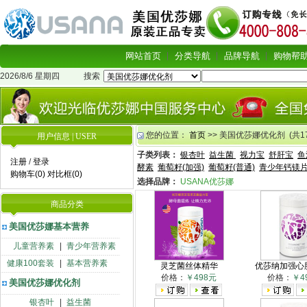
网站首页
分类导航
品牌导航
购物帮
2026/8/6 星期四
搜索
您的位置：
首页
>> 美国优莎娜优化剂 (共17
用户信息 | USER
子类列表：
银杏叶
益生菌
视力宝
舒肝宝
鱼
注册
/
登录
酵素
葡萄籽(加强)
葡萄籽(普通)
青少年钙镁
购物车(0)
对比框(0)
选择品牌：
USANA优莎娜
商品分类
美国优莎娜基本营养
儿童营养素
|
青少年营养素
健康100套装
|
基本营养素
灵芝菌丝体精华
优莎纳加强心脏
价格：
￥498元
价格：
￥4
美国优莎娜优化剂
银杏叶
|
益生菌