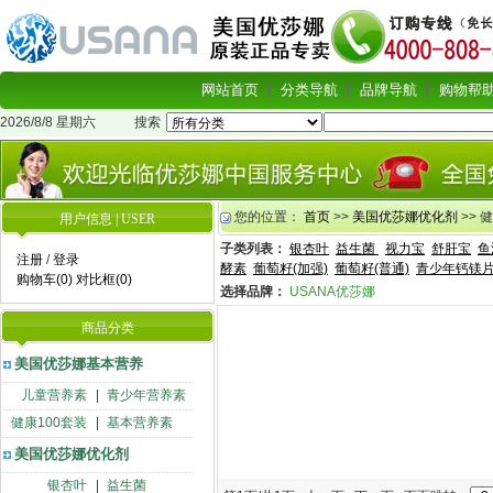
网站首页
分类导航
品牌导航
购物帮
2026/8/8 星期六
搜索
您的位置：
首页
>>
美国优莎娜优化剂
>> 
用户信息 | USER
子类列表：
银杏叶
益生菌
视力宝
舒肝宝
鱼
注册
/
登录
酵素
葡萄籽(加强)
葡萄籽(普通)
青少年钙镁
购物车(0)
对比框(0)
选择品牌：
USANA优莎娜
商品分类
美国优莎娜基本营养
儿童营养素
|
青少年营养素
健康100套装
|
基本营养素
美国优莎娜优化剂
银杏叶
|
益生菌