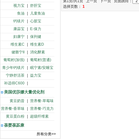
第1页/共1页 上一页 下一页 页面跳转：
视力宝
|
舒肝宝
选择页数：
1
鱼油
|
儿童鱼油
钙镁片
|
心脏宝
康蒜宝
|
E-保力
妇康宁
|
保列健
维生素C
|
维生素D
健骼宁II
|
消化酵素
葡萄籽(加强)
|
葡萄籽(普通)
青少年钙镁片
|
眠宁素/安睡宝
宁静舒活茶
|
益力宝
补适得C600
|
美国优莎娜大量优化剂
黄豆奶昔
|
营养餐-草莓味
营养餐-香草味
|
营养餐-巧克力
黄豆蛋白粉
|
超级纤维素
葆婴葆苾康
所有分类>>