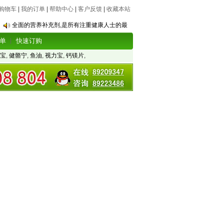
购物车
|
我的订单
|
帮助中心
|
客户反馈
|
收藏本站
全面的营养补充剂,是所有注重健康人士的最
单
快速订购
宝
,
健骼宁
,
鱼油
,
视力宝
,
钙镁片
,