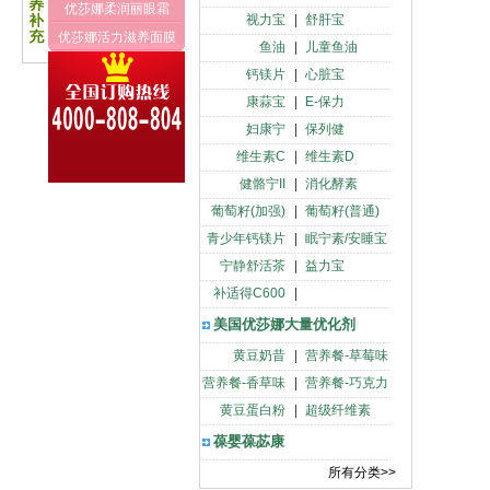
优莎娜柔润丽眼霜
视力宝
|
舒肝宝
优莎娜活力滋养面膜
鱼油
|
儿童鱼油
钙镁片
|
心脏宝
康蒜宝
|
E-保力
妇康宁
|
保列健
维生素C
|
维生素D
健骼宁II
|
消化酵素
葡萄籽(加强)
|
葡萄籽(普通)
青少年钙镁片
|
眠宁素/安睡宝
宁静舒活茶
|
益力宝
补适得C600
|
美国优莎娜大量优化剂
黄豆奶昔
|
营养餐-草莓味
营养餐-香草味
|
营养餐-巧克力
黄豆蛋白粉
|
超级纤维素
葆婴葆苾康
所有分类>>