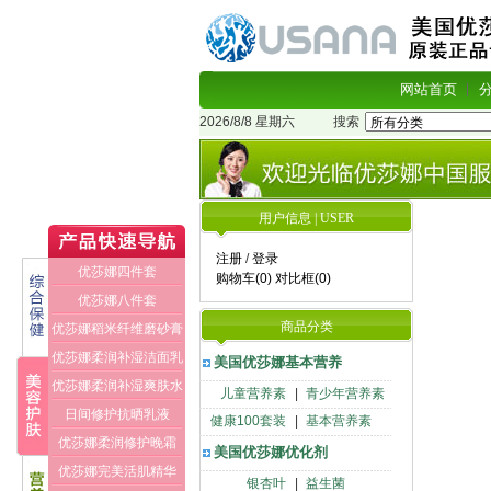
网站首页
2026/8/8 星期六
搜索
用户信息 | USER
注册
/
登录
优莎娜四件套
购物车(0)
对比框(0)
优莎娜八件套
商品分类
优莎娜稻米纤维磨砂膏
优莎娜柔润补湿洁面乳
美国优莎娜基本营养
优莎娜柔润补湿爽肤水
儿童营养素
|
青少年营养素
日间修护抗晒乳液
健康100套装
|
基本营养素
优莎娜柔润修护晚霜
美国优莎娜优化剂
优莎娜完美活肌精华
银杏叶
|
益生菌