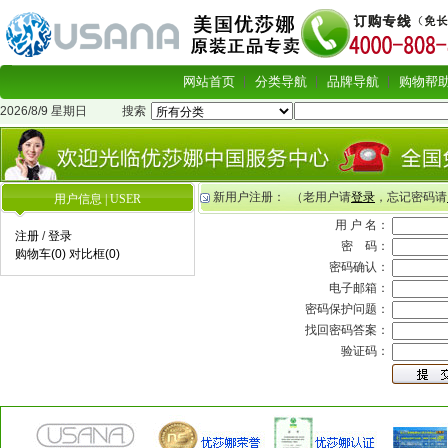
网站首页
分类导航
品牌导航
购物帮
2026/8/9 星期日
搜索
新用户注册： （老用户请
登录
，忘记密码请
用户信息 | USER
用 户 名：
注册
/
登录
密 码：
购物车(0)
对比框(0)
密码确认：
电子邮箱：
密码保护问题：
找回密码答案：
验证码：