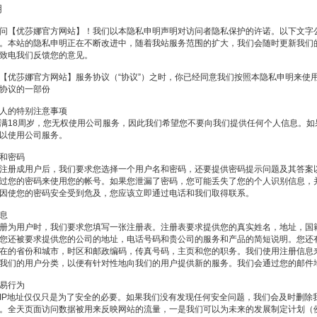
明
【优莎娜官方网站】！我们以本隐私申明声明对访问者隐私保护的许诺。以下文字公开我站
。本站的隐私申明正在不断改进中，随着我站服务范围的扩大，我们会随时更新我们
致电我们反馈您的意见。
优莎娜官方网站】服务协议（“协议”）之时，你已经同意我们按照本隐私申明来使
协议的一部份
人的特别注意事项
满18周岁，您无权使用公司服务，因此我们希望您不要向我们提供任何个人信息。如
以使用公司服务。
和密码
注册成用户后，我们要求您选择一个用户名和密码，还要提供密码提示问题及其答案
过您的密码来使用您的帐号。如果您泄漏了密码，您可能丢失了您的个人识别信息，
因使您的密码安全受到危及，您应该立即通过电话和我们取得联系。
息
册为用户时，我们要求您填写一张注册表。注册表要求提供您的真实姓名，地址，国
您还被要求提供您的公司的地址，电话号码和贵公司的服务和产品的简短说明。您还
在的省份和城市，时区和邮政编码，传真号码，主页和您的职务。我们使用注册信息
我们的用户分类，以便有针对性地向我们的用户提供新的服务。我们会通过您的邮件
易行为
IP地址仅仅只是为了安全的必要。如果我们没有发现任何安全问题，我们会及时删除
。全天页面访问数据被用来反映网站的流量，一是我们可以为未来的发展制定计划（