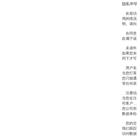
隐私申
欢迎访问
用的情况
明。请向
在同意【
款属于该
未成年
如果您未
同下才可
用户名
当您打算
您只能通
管任何原
注册信
当您在注
司客户，
您公司所
数据来给
您的交
我们跟踪
访问数据