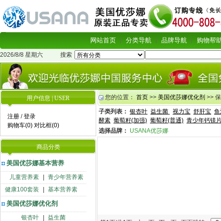
网站首页
分类导航
品牌导航
购物帮
2026/8/8 星期六
搜索
您的位置：
首页
>>
美国优莎娜优化剂
>> 
用户信息 | USER
子类列表：
银杏叶
益生菌
视力宝
舒肝宝
鱼
注册
/
登录
酵素
葡萄籽(加强)
葡萄籽(普通)
青少年钙镁
购物车(0)
对比框(0)
选择品牌：
USANA优莎娜
商品分类
美国优莎娜基本营养
儿童营养素
|
青少年营养素
健康100套装
|
基本营养素
美国优莎娜优化剂
银杏叶
|
益生菌