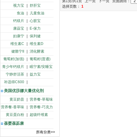
第1页/共1页 上一页 下一页 页面跳转：
视力宝
|
舒肝宝
选择页数：
1
鱼油
|
儿童鱼油
钙镁片
|
心脏宝
康蒜宝
|
E-保力
妇康宁
|
保列健
维生素C
|
维生素D
健骼宁II
|
消化酵素
葡萄籽(加强)
|
葡萄籽(普通)
青少年钙镁片
|
眠宁素/安睡宝
宁静舒活茶
|
益力宝
补适得C600
|
美国优莎娜大量优化剂
黄豆奶昔
|
营养餐-草莓味
营养餐-香草味
|
营养餐-巧克力
黄豆蛋白粉
|
超级纤维素
葆婴葆苾康
所有分类>>