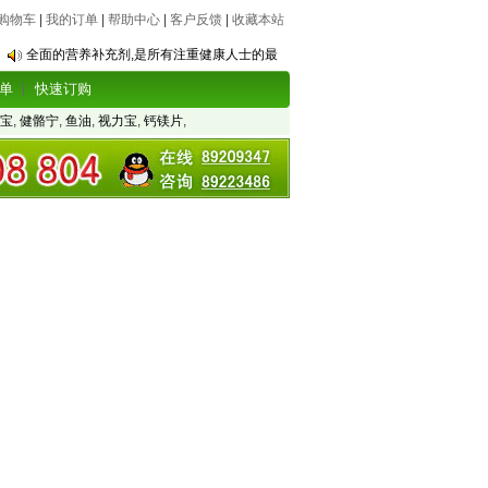
购物车
|
我的订单
|
帮助中心
|
客户反馈
|
收藏本站
全面的营养补充剂,是所有注重健康人士的最
单
快速订购
宝
,
健骼宁
,
鱼油
,
视力宝
,
钙镁片
,