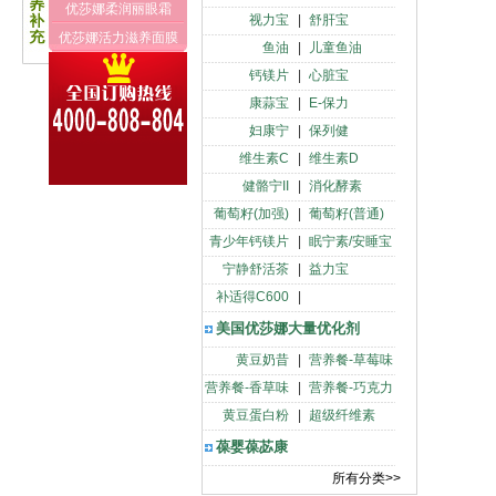
优莎娜柔润丽眼霜
视力宝
|
舒肝宝
优莎娜活力滋养面膜
鱼油
|
儿童鱼油
钙镁片
|
心脏宝
康蒜宝
|
E-保力
妇康宁
|
保列健
维生素C
|
维生素D
健骼宁II
|
消化酵素
葡萄籽(加强)
|
葡萄籽(普通)
青少年钙镁片
|
眠宁素/安睡宝
宁静舒活茶
|
益力宝
补适得C600
|
美国优莎娜大量优化剂
黄豆奶昔
|
营养餐-草莓味
营养餐-香草味
|
营养餐-巧克力
黄豆蛋白粉
|
超级纤维素
葆婴葆苾康
所有分类>>