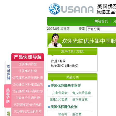
网站首页
2026/8/6 星期四
搜索
用户信息 | USER
注册
/
登录
优莎娜四件套
购物车(0)
对比框(0)
优莎娜八件套
商品分类
优莎娜稻米纤维磨砂膏
优莎娜柔润补湿洁面乳
美国优莎娜基本营养
优莎娜柔润补湿爽肤水
儿童营养素
|
青少年营养素
日间修护抗晒乳液
健康100套装
|
基本营养素
优莎娜柔润修护晚霜
美国优莎娜优化剂
优莎娜完美活肌精华
银杏叶
|
益生菌