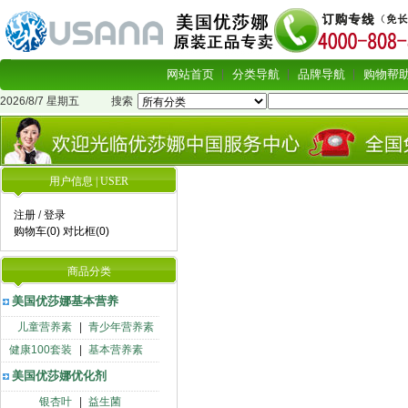
网站首页
分类导航
品牌导航
购物帮
2026/8/7 星期五
搜索
用户信息 | USER
注册
/
登录
购物车(0)
对比框(0)
商品分类
美国优莎娜基本营养
儿童营养素
|
青少年营养素
健康100套装
|
基本营养素
美国优莎娜优化剂
银杏叶
|
益生菌