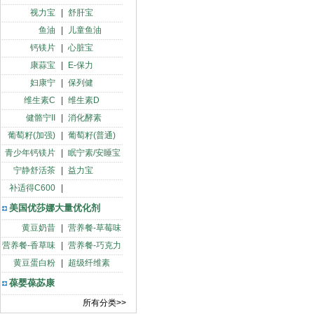
视力宝
|
舒肝宝
鱼油
|
儿童鱼油
钙镁片
|
心脏宝
康蒜宝
|
E-保力
妇康宁
|
保列健
维生素C
|
维生素D
健骼宁II
|
消化酵素
葡萄籽(加强)
|
葡萄籽(普通)
青少年钙镁片
|
眠宁素/安睡宝
宁静舒活茶
|
益力宝
补适得C600
|
美国优莎娜大量优化剂
黄豆奶昔
|
营养餐-草莓味
营养餐-香草味
|
营养餐-巧克力
黄豆蛋白粉
|
超级纤维素
葆婴葆苾康
所有分类>>