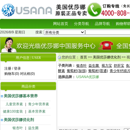
网站首页
分类导航
品牌导航
购物帮
2026/8/9 星期日
搜索
您的位置：
首页
>>
美国优莎娜优化剂
>> 
用户信息 | USER
子类列表：
银杏叶
益生菌
视力宝
舒肝宝
鱼
注册
/
登录
酵素
葡萄籽(加强)
葡萄籽(普通)
青少年钙镁
购物车(0)
对比框(0)
选择品牌：
USANA优莎娜
商品分类
美国优莎娜基本营养
儿童营养素
|
青少年营养素
健康100套装
|
基本营养素
美国优莎娜优化剂
银杏叶
|
益生菌