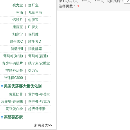
第1页/共1页 上一页 下一页 页面跳转：
视力宝
|
舒肝宝
选择页数：
1
鱼油
|
儿童鱼油
钙镁片
|
心脏宝
康蒜宝
|
E-保力
妇康宁
|
保列健
维生素C
|
维生素D
健骼宁II
|
消化酵素
葡萄籽(加强)
|
葡萄籽(普通)
青少年钙镁片
|
眠宁素/安睡宝
宁静舒活茶
|
益力宝
补适得C600
|
美国优莎娜大量优化剂
黄豆奶昔
|
营养餐-草莓味
营养餐-香草味
|
营养餐-巧克力
黄豆蛋白粉
|
超级纤维素
葆婴葆苾康
所有分类>>