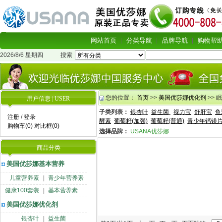
网站首页
分类导航
品牌导航
购物帮
2026/8/6 星期四
搜索
您的位置：
首页
>>
美国优莎娜优化剂
>> 
用户信息 | USER
子类列表：
银杏叶
益生菌
视力宝
舒肝宝
鱼
注册
/
登录
酵素
葡萄籽(加强)
葡萄籽(普通)
青少年钙镁
购物车(0)
对比框(0)
选择品牌：
USANA优莎娜
商品分类
美国优莎娜基本营养
儿童营养素
|
青少年营养素
健康100套装
|
基本营养素
美国优莎娜优化剂
银杏叶
|
益生菌