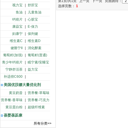
第1页/共1页 上一页 下一页 页面跳转：
视力宝
|
舒肝宝
选择页数：
1
鱼油
|
儿童鱼油
钙镁片
|
心脏宝
康蒜宝
|
E-保力
妇康宁
|
保列健
维生素C
|
维生素D
健骼宁II
|
消化酵素
葡萄籽(加强)
|
葡萄籽(普通)
青少年钙镁片
|
眠宁素/安睡宝
宁静舒活茶
|
益力宝
补适得C600
|
美国优莎娜大量优化剂
黄豆奶昔
|
营养餐-草莓味
营养餐-香草味
|
营养餐-巧克力
黄豆蛋白粉
|
超级纤维素
葆婴葆苾康
所有分类>>