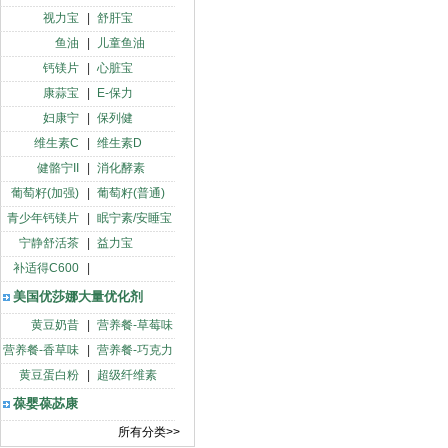
视力宝
|
舒肝宝
鱼油
|
儿童鱼油
钙镁片
|
心脏宝
康蒜宝
|
E-保力
妇康宁
|
保列健
维生素C
|
维生素D
健骼宁II
|
消化酵素
葡萄籽(加强)
|
葡萄籽(普通)
青少年钙镁片
|
眠宁素/安睡宝
宁静舒活茶
|
益力宝
补适得C600
|
美国优莎娜大量优化剂
黄豆奶昔
|
营养餐-草莓味
营养餐-香草味
|
营养餐-巧克力
黄豆蛋白粉
|
超级纤维素
葆婴葆苾康
所有分类>>