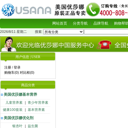
网站首页
分类导航
品牌导航
购物帮
2026/8/11 星期二
搜索
用户信息 | USER
注册
/
登录
购物车(0)
对比框(0)
商品分类
美国优莎娜基本营养
儿童营养素
|
青少年营养素
健康100套装
|
基本营养素
美国优莎娜优化剂
银杏叶
|
益生菌