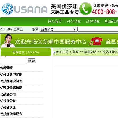
网站首页
分类导航
品牌导航
购物帮
2026/8/7 星期五
搜索
您的位置：
首页
>>
套餐列表
>> 常见症状
营养套装｜USANA
营养调理
优莎娜典型案例
优莎娜知识问答
优莎娜健康知识
优莎娜公司
优莎娜荣誉
优莎娜认证
优莎娜健康配方