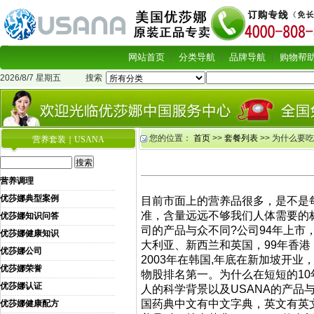
网站首页
分类导航
品牌导航
购物帮
2026/8/7 星期五
搜索
您的位置：
首页
>>
套餐列表
>> 为什么要
营养套装｜USANA
营养调理
优莎娜典型案例
目前市面上的营养品很多，是不是
准，含量远远不够我们人体需要的标
优莎娜知识问答
司的产品与众不同?公司94年上市
优莎娜健康知识
大利亚、新西兰和英国，99年香港，
优莎娜公司
2003年在韩国,年底在新加坡开业，
优莎娜荣誉
物股排名第一。为什么在短短的10
优莎娜认证
人的科学背景以及USANA的产品
国药典中文有中文字典，英文有英
优莎娜健康配方