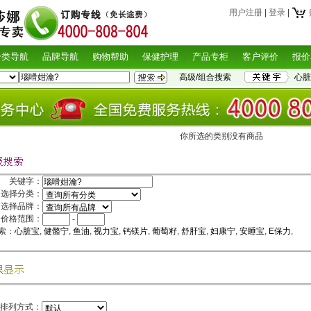
用户注册
|
登录
|
分类导航
品牌导航
购物帮助
保健护理
产品专柜
客户评价
报价
高级/组合搜索
心脏
你所选的类别没有商品
关键字：
选择分类：
选择品牌：
价格范围：
-
索：
心脏宝
,
健骼宁
,
鱼油
,
视力宝
,
钙镁片
,
葡萄籽
,
舒肝宝
,
妇康宁
,
安睡宝
,
E保力
,
排列方式：