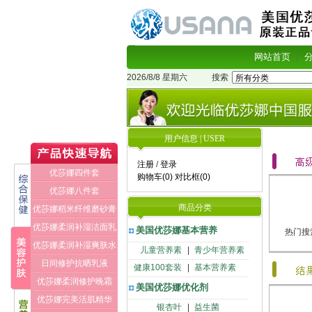
网站首页
2026/8/8 星期六
搜索
用户信息 | USER
注册
/
登录
优莎娜四件套
购物车(0)
对比框(0)
优莎娜八件套
商品分类
优莎娜稻米纤维磨砂膏
优莎娜柔润补湿洁面乳
美国优莎娜基本营养
热门搜
优莎娜柔润补湿爽肤水
儿童营养素
|
青少年营养素
日间修护抗晒乳液
健康100套装
|
基本营养素
优莎娜柔润修护晚霜
美国优莎娜优化剂
优莎娜完美活肌精华
银杏叶
|
益生菌