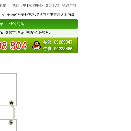
购物车
|
我的订单
|
帮助中心
|
客户反馈
|
收藏本站
全面的营养补充剂,是所有注重健康人士的最
单
快速订购
宝
,
健骼宁
,
鱼油
,
视力宝
,
钙镁片
,