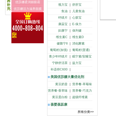
优莎娜柔润丽眼霜
视力宝
|
舒肝宝
优莎娜活力滋养面膜
鱼油
|
儿童鱼油
钙镁片
|
心脏宝
康蒜宝
|
E-保力
妇康宁
|
保列健
维生素C
|
维生素D
健骼宁II
|
消化酵素
葡萄籽(加强)
|
葡萄籽(普通)
青少年钙镁片
|
眠宁素/安睡宝
宁静舒活茶
|
益力宝
补适得C600
|
美国优莎娜大量优化剂
黄豆奶昔
|
营养餐-草莓味
营养餐-香草味
|
营养餐-巧克力
黄豆蛋白粉
|
超级纤维素
葆婴葆苾康
所有分类>>